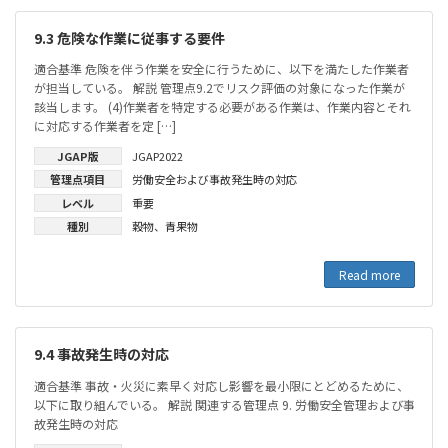
9.3 危険な作業に従事する要件
適合基準 危険を伴う作業を安全に行うために、以下を満たした作業者
が担当している。 解説 管理点9.2でリスク評価の対象になった作業が
該当します。 (4)作業者を特定する必要がある作業は、作業内容とそれ
に対応する作業者を定 […]
JGAP版
JGAP2022
管理点項目
労働安全および事故発生時の対応
レベル
重要
種別
穀物
、
青果物
Read more
9.4 事故発生時の対応
適合基準 事故・火災に素早く対応し影響を最小限にとどめるために、
以下に取り組んでいる。 解説 関連する管理点 9. 労働安全管理および事
故発生時の対応