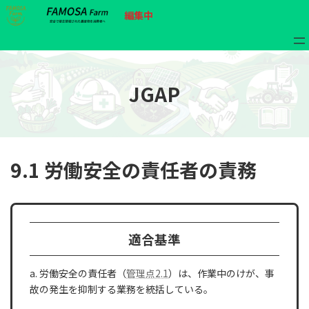
コ
ナ
ア
ア
編集中
ン
ビ
イ
イ
コ
コ
テ
ゲ
ン
ン
ン
ー
リ
リ
ン
ン
ツ
シ
ク
ク
へ
ョ
JGAP
ス
ン
キ
に
ッ
移
プ
動
9.1 労働安全の責任者の責務
適合基準
a. 労働安全の責任者（
管理点2.1
）は、作業中のけが、事
故の発生を抑制する業務を統括している。