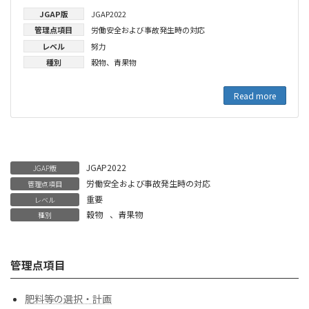
JGAP版
JGAP2022
管理点項目
労働安全および事故発生時の対応
レベル
努力
種別
穀物
、
青果物
Read more
JGAP2022
JGAP版
労働安全および事故発生時の対応
管理点項目
重要
レベル
穀物
、
青果物
種別
管理点項目
肥料等の選択・計画