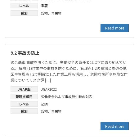
レベル
重要
種別
穀物
、
青果物
Read more
9.2 事故の防止
適合基準 事故を防ぐために、労働安全の責任者は以下に取り組んでい
る。 解説 (1)作業中の事故を防ぐために、管理点1.2の農場と周辺の地
図や管理点7.2で明確にした作業工程も活用し、危険な箇所や危険な作
業についてリスク評 […]
JGAP版
JGAP2022
管理点項目
労働安全および事故発生時の対応
レベル
必須
種別
穀物
、
青果物
Read more