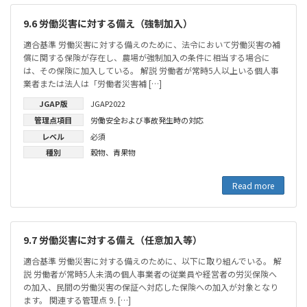
9.6 労働災害に対する備え（強制加入）
適合基準 労働災害に対する備えのために、法令において労働災害の補
償に関する保険が存在し、農場が強制加入の条件に相当する場合に
は、その保険に加入している。 解説 労働者が常時5人以上いる個人事
業者または法人は「労働者災害補 […]
JGAP版
JGAP2022
管理点項目
労働安全および事故発生時の対応
レベル
必須
種別
穀物
、
青果物
Read more
9.7 労働災害に対する備え（任意加入等）
適合基準 労働災害に対する備えのために、以下に取り組んでいる。 解
説 労働者が常時5人未満の個人事業者の従業員や経営者の労災保険へ
の加入、民間の労働災害の保証へ対応した保険への加入が対象となり
ます。 関連する管理点 9. […]