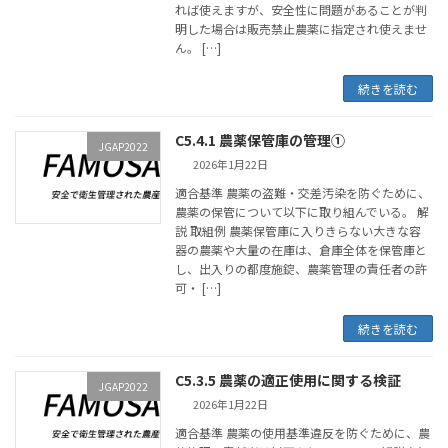
れば使えますが、安全性に問題があることが判
明した場合は販売禁止農薬に指定され使えませ
ん。 […]
続きを読む
C5.4.1 農薬保管庫の管理①
JGAP2022
2026年1月22日
適合基準 農薬の盗難・交差汚染を防ぐために、
農薬の保管について以下に取り組んでいる。 解
説 取組例 農薬保管庫に入りきらない大きな容
器の農薬や大量の在庫は、倉庫全体を保管庫と
し、出入りの都度施錠、農薬管理の責任者の許
可・ […]
続きを読む
C5.3.5 農薬の適正使用に関する検証
JGAP2022
2026年1月22日
適合基準 農薬の使用基準違反を防ぐために、農