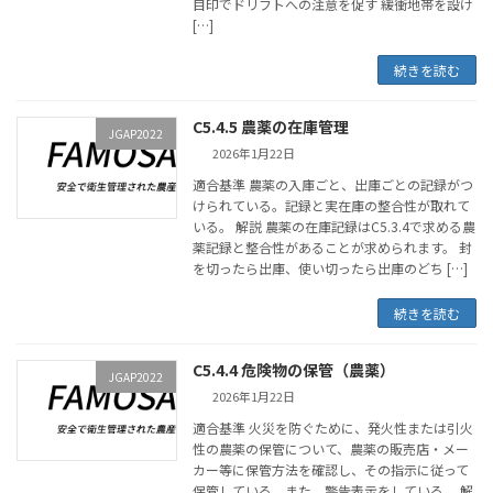
目印でドリフトへの注意を促す 緩衝地帯を設け
[…]
続きを読む
C5.4.5 農薬の在庫管理
JGAP2022
2026年1月22日
適合基準 農薬の入庫ごと、出庫ごとの記録がつ
けられている。記録と実在庫の整合性が取れて
いる。 解説 農薬の在庫記録はC5.3.4で求める農
薬記録と整合性があることが求められます。 封
を切ったら出庫、使い切ったら出庫のどち […]
続きを読む
C5.4.4 危険物の保管（農薬）
JGAP2022
2026年1月22日
適合基準 火災を防ぐために、発火性または引火
性の農薬の保管について、農薬の販売店・メー
カー等に保管方法を確認し、その指示に従って
保管している。また、警告表示をしている。 解