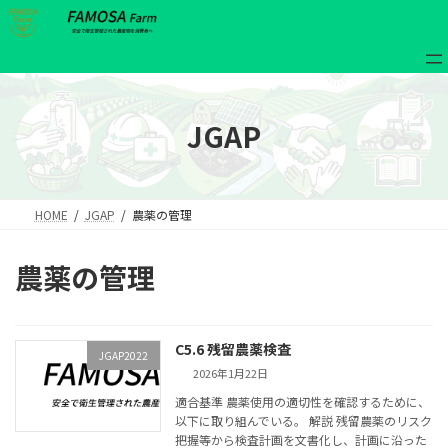
コ
ナ
ア
ア
ン
ビ
イ
イ
コ
コ
テ
ゲ
ン
ン
ン
ー
リ
リ
ン
ン
ツ
シ
ク
ク
へ
ョ
JGAP
ス
ン
キ
に
ッ
移
プ
動
HOME
JGAP
農薬の管理
農薬の管理
C5.6 残留農薬検査
JGAP2022
2026年1月22日
適合基準 農薬使用の適切性を確認するために、
以下に取り組んでいる。 解説 残留農薬のリスク
把握等から検査計画を文書化し、計画に沿った