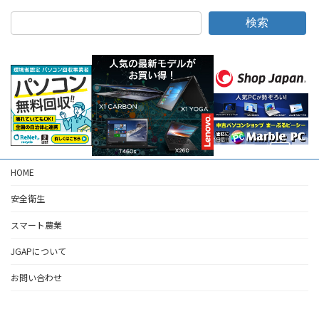
ペ
ペ
の
ー
ー
検索
ジ
ジ
ペ
ー
ジ
送
り
HOME
安全衛生
スマート農業
JGAPについて
お問い合わせ