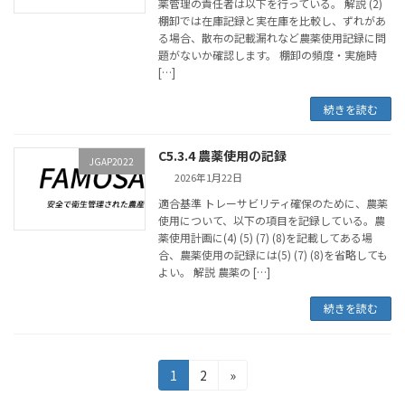
薬管理の責任者は以下を行っている。 解説 (2)
棚卸では在庫記録と実在庫を比較し、ずれがあ
る場合、散布の記載漏れなど農薬使用記録に問
題がないか確認します。 棚卸の頻度・実施時
[…]
続きを読む
C5.3.4 農薬使用の記録
JGAP2022
2026年1月22日
適合基準 トレーサビリティ確保のために、農薬
使用について、以下の項目を記録している。農
薬使用計画に(4) (5) (7) (8)を記載してある場
合、農薬使用の記録には(5) (7) (8)を省略しても
よい。 解説 農薬の […]
続きを読む
投
固
固
1
2
»
定
定
稿