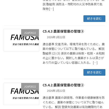
説 取組例 消防法・市町村の火災予防条例で危
険物 […]
続きを読む
C5.4.3 農薬保管庫の管理③
JGAP2022
2026年1月22日
適合基準 交差汚染、環境汚染を防ぐために、農
薬の保管について以下に取り組んでいる。 解説
取組例 (2) (3) 液状の農薬は粉剤・粒剤・水和剤
の上に置かない。開封した農薬ボトルは深さが
あり穴の空いていない容器に入れる。 […]
続きを読む
C5.4.2 農薬保管庫の管理②
JGAP2022
2026年1月22日
適合基準 農薬の誤使用、作業者の健康被害を防
ぐために、農薬の保管について以下に取り組ん
でいる。 解説 登録失効農薬は有効期限内であ