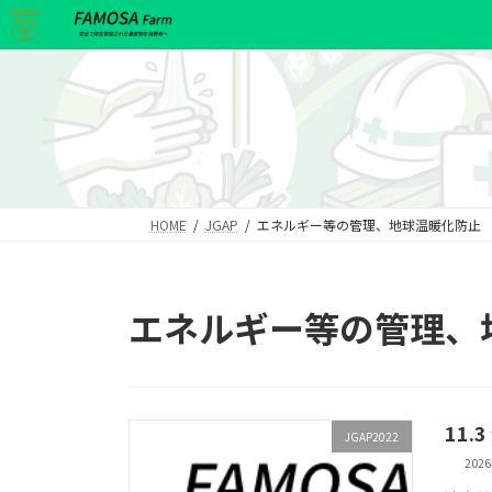
コ
ナ
ン
ビ
テ
ゲ
ン
ー
ツ
シ
へ
ョ
ス
ン
キ
に
ッ
移
HOME
JGAP
エネルギー等の管理、地球温暖化防止
プ
動
エネルギー等の管理、
11.
JGAP2022
202