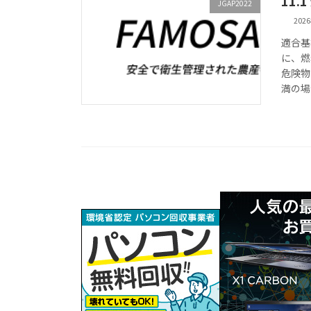
11.
JGAP2022
202
適合基
に、燃
危険物
満の場