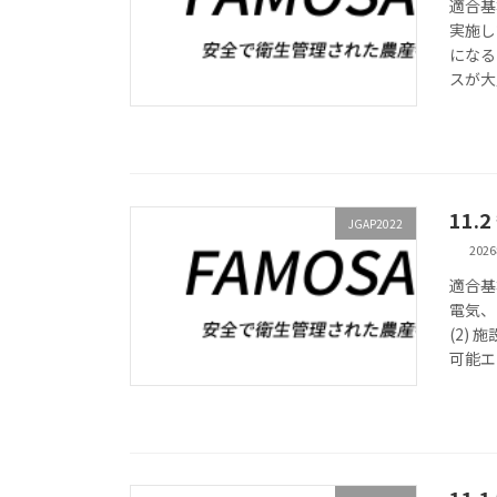
適合基
実施し
になる
スが大
11
JGAP2022
202
適合基
電気、
(2)
可能エ 