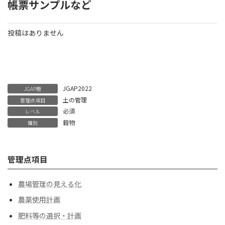
帳票サンプルなど
投稿はありません
JGAP2022
JGAP版
土の管理
管理点項目
必須
レベル
穀物
種別
管理点項目
農場管理の見える化
農薬使用計画
肥料等の選択・計画