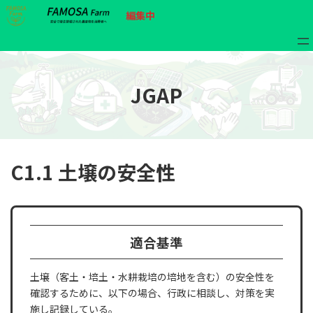
コ
ナ
ア
ア
編集中
ン
ビ
イ
イ
コ
コ
テ
ゲ
ン
ン
ン
ー
リ
リ
ン
ン
ツ
シ
ク
ク
へ
ョ
JGAP
ス
ン
キ
に
ッ
移
プ
動
C1.1 土壌の安全性
適合基準
土壌（客土・培土・水耕栽培の培地を含む）の安全性を
確認するために、以下の場合、行政に相談し、対策を実
施し記録している。