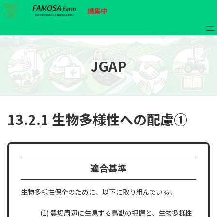
コ
ナ
ア
ア
編集中
ン
ビ
イ
イ
コ
コ
テ
ゲ
ン
ン
ン
ー
リ
リ
ン
ン
ツ
シ
ク
ク
へ
ョ
JGAP
ス
ン
キ
に
ッ
移
プ
動
13.2.1 生物多様性への配慮①
適合基準
生物多様性保全のために、以下に取り組んでいる。
(1) 農場周辺に生息する鳥獣の把握と、生物多様性