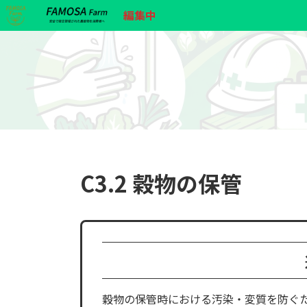
コ
ナ
編集中
ン
ビ
テ
ゲ
ン
ー
ツ
シ
へ
ョ
ス
ン
キ
に
ッ
移
プ
動
C3.2 穀物の保管
穀物の保管時における汚染・変質を防ぐ