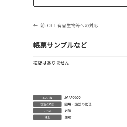
←
前:
C3.1 有害生物等への対応
帳票サンプルなど
投稿はありません
JGAP2022
JGAP版
圃場・施設の管理
管理点項目
必須
レベル
穀物
種別